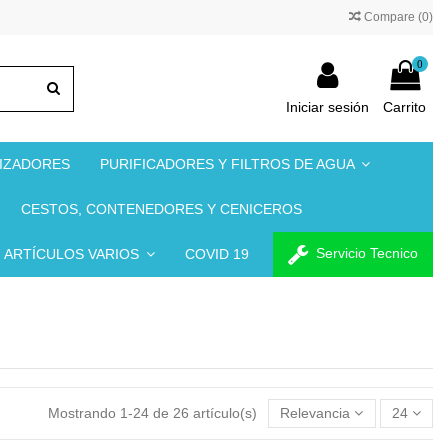
Compare (
0
)
0
Iniciar sesión
Carrito
NIZADORES
PURIFICADORES Y FILTROS DE AGUA
CESTOS, CONTENEDORES Y CENICEROS
Servicio Tecnico
ARTÍCULOS VARIOS
COVID 19
Mostrando 1-24 de 26 artículo(s)
Relevancia
24