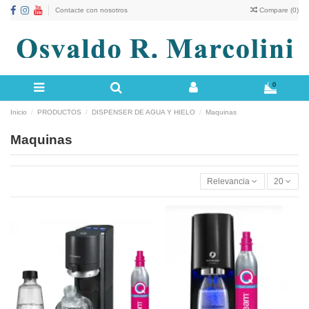
Contacte con nosotros
Compare (
0
)
0
Inicio
PRODUCTOS
DISPENSER DE AGUA Y HIELO
Maquinas
Maquinas
Relevancia
20