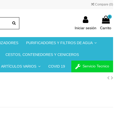
Compare (
0
)
0
Iniciar sesión
Carrito
NIZADORES
PURIFICADORES Y FILTROS DE AGUA
CESTOS, CONTENEDORES Y CENICEROS
Servicio Tecnico
ARTÍCULOS VARIOS
COVID 19