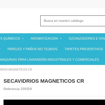
S QUÍMICOS
AROMATIZACION
OZONIZADORES E IO
PAPELES Y PAÑOS NO TEJIDOS
TAPETES PREVENTIVOS
MAQUINAS PARA LAVANDERÍA INDUSTRIALES Y COMERCIALES
DRIOS MAGNETICOS CR
SECAVIDRIOS MAGNETICOS CR
Referencia
339359