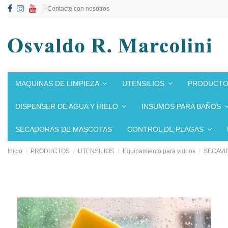
Contacte con nosotros
MAQUINAS DE LIMPIEZA
UTENSILIOS
PRODUCTO
DISPENSER DE AGUA Y HIELO
INSUMOS PARA BAÑOS
SECADORAS DE MASCOTAS
CONTROL DE PLAGAS
Inicio
PRODUCTOS
UTENSILIOS
Equipamiento para vidrios
SECAVI