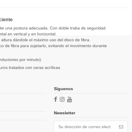
No r
ciente
mite una postura adecuada. Con doble traba de seguridad
tal en vertical y en horizontal.
W
 altura dándole el máximo uso del disco de fibra.
re
co de fibra para sujetarlo, evitando el movimiento durante
oluciones por minuto).
duros tratados con ceras acrílicas.
Síguenos
Newsletter