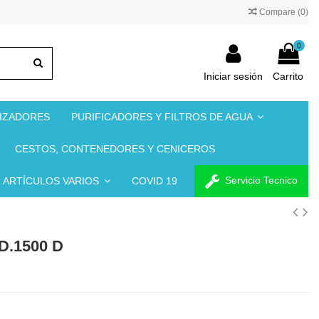
Compare (
0
)
0
Iniciar sesión
Carrito
NIZADORES
PURIFICADORES Y FILTROS DE AGUA
CESTOS, CONTENEDORES Y CENICEROS
Servicio Tecnico
ARTÍCULOS VARIOS
COVID 19
.1500 D