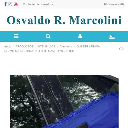
Contacte con nosotros
Compare (
0
)
0
Inicio
PRODUCTOS
UTENSILIOS
Plumeros
DUSTER ATRAPA
POLVO MICROFIBRA LAFFITTE MANGO METALICO