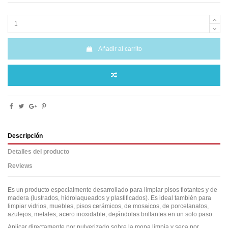
Añadir al carrito
Descripción
Detalles del producto
Reviews
Es un producto especialmente desarrollado para limpiar pisos flotantes y de
madera (lustrados, hidrolaqueados y plastificados). Es ideal también para
limpiar vidrios, muebles, pisos cerámicos, de mosaicos, de porcelanatos,
azulejos, metales, acero inoxidable, dejándolas brillantes en un solo paso.
Aplicar directamente por pulverizado sobre la mopa limpia y seca por